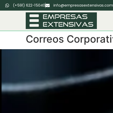
(+591) 622-15040
info@empresasextensivas.com
Correos Corporat